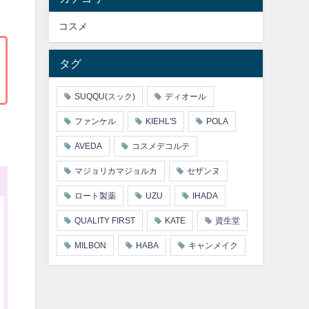
コスメ
タグ
SUQQU(スック)
ディオール
ファンケル
KIEHL'S
POLA
AVEDA
コスメデコルテ
マジョリカマジョルカ
セザンヌ
ロート製薬
UZU
IHADA
QUALITY FIRST
KATE
資生堂
MILBON
HABA
キャンメイク