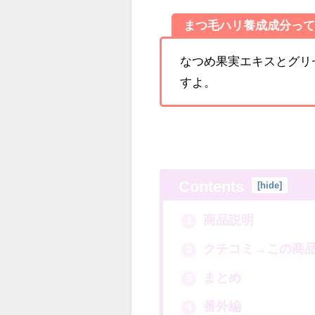
まつ毛ハリ養成成分っ
なつめ果実エキスとグリ
すよ。
Contents
[
hide
]
商品説明
1
クチコミ→この商品
2
まとめ
3
番外編
4