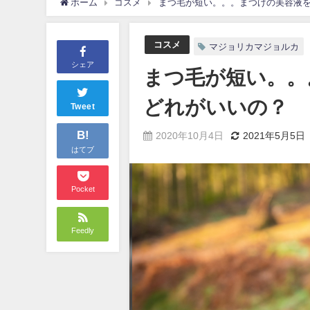
ホーム
コスメ
まつ毛が短い。。。まつげの美容液
コスメ
マジョリカマジョルカ
シェア
まつ毛が短い。。
どれがいいの？
Tweet
B!
2020年10月4日
2021年5月5日
はてブ
Pocket
Feedly