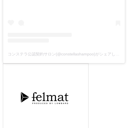
コンステラ公認契約サロン(@constellashampoo)がシェアした投稿