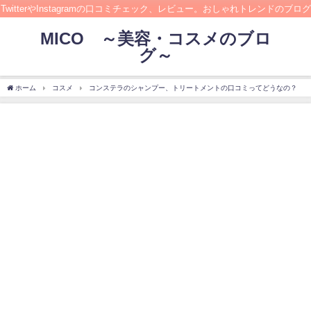
TwitterやInstagramの口コミチェック、レビュー。おしゃれトレンドのブログ
MICO ～美容・コスメのブロ
グ～
ホーム
コスメ
コンステラのシャンプー、トリートメントの口コミってどうなの？