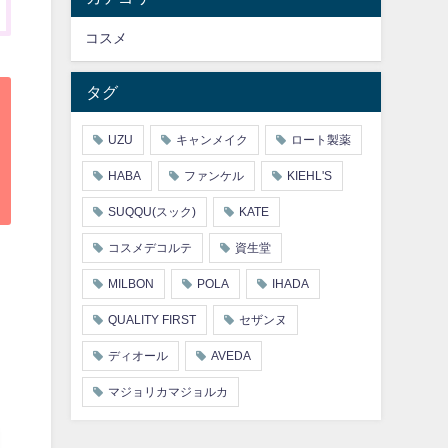
コスメ
タグ
UZU
キャンメイク
ロート製薬
HABA
ファンケル
KIEHL'S
SUQQU(スック)
KATE
コスメデコルテ
資生堂
MILBON
POLA
IHADA
QUALITY FIRST
セザンヌ
ディオール
AVEDA
マジョリカマジョルカ