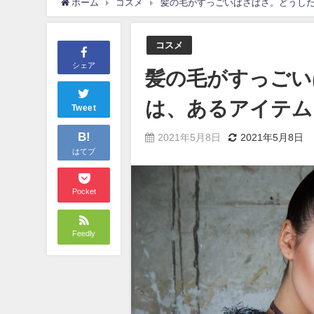
ホーム
コスメ
髪の毛がすっごいぱさぱさ。どうし
コスメ
シェア
髪の毛がすっごい
は、あるアイテム
Tweet
B!
2021年5月8日
2021年5月8日
はてブ
Pocket
Feedly