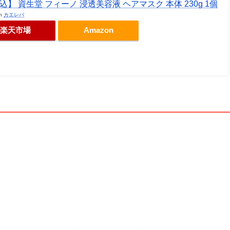
込】 資生堂 フィーノ 浸透美容液 ヘアマスク 本体 230g 1個
th
カエレバ
楽天市場
Amazon